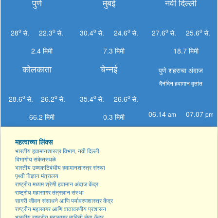
पुणे
मुंबई
नवी दिल्ली
o
o
o
o
o
o
28
से.
22.3
से.
30.4
से.
24.6
से.
27.6
से.
25.6
से.
2.4 मिमी
7.3 मिमी
18.7 मिमी
कोलकाता
चेन्नई
पुणे शहराचा अंदाज
दैनंदिन हवामान वृतांत
o
o
o
o
28.6
से.
26.2
से.
35.4
से.
26.6
से.
06.14
07.07
am
pm
66.2 मिमी
0.3 मिमी
महत्वाच्या लिंक्स
भारतीय हवामानशास्त्र विभाग, नवी दिल्ली
विभागीय संकेतस्थळे
भारतीय उष्णकटिबंधीय हवामानशास्त्र संस्था
पृथ्वी विज्ञान मंत्रालय
राष्ट्रीय मध्यम श्रेणी हवामान अंदाज केंद्र
राष्ट्रीय महासागर तंत्रज्ञान संस्था
सागरी जीवन संसाधने आणि पर्यावरणशास्त्र केंद्र
राष्ट्रीय महासागर आणि वातावरणीय प्रशासन
भारतीय राष्ट्रीय महासागर माहिती सेवा केंद्र