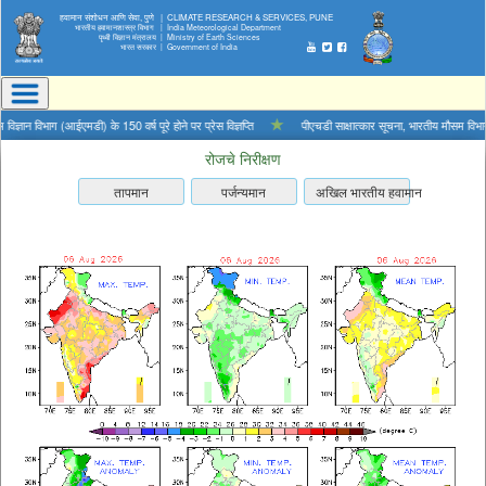
हवामान संशोधन आणि सेवा, पुणे |
CLIMATE RESEARCH & SERVICES, PUNE
भारतीय हवामानशास्त्र विभाग |
India Meteorological Department
पृथ्वी विज्ञान मंत्रालय |
Ministry of Earth Sciences
भारत सरकार |
Government of India
ान विभाग (आईएमडी) के 150 वर्ष पूरे होने पर प्रेस विज्ञप्ति
★
पीएचडी साक्षात्कार सूचना, भारतीय मौसम विभाग, प
रोजचे निरीक्षण
तापमान
पर्जन्यमान
अखिल भारतीय हवामान