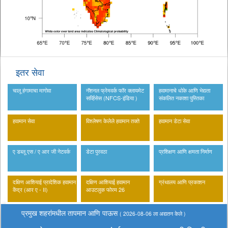
इतर सेवा
चालू हंगामाचा मागोवा
नॅशनल फ्रेमवर्क फॉर क्लायमेट
हवामानाचे धोके आणि भेद्यता
सर्व्हिसेस (NFCS-इंडिया )
संकलित नकाशा पुस्तिका
हवामान सेवा
विश्लेषण केलेले हवामान तक्ते
हवामान डेटा सेवा
ए डब्लू एस / ए आर जी नेटवर्क
डेटा पुरवठा
प्रशिक्षण आणि क्षमता निर्माण
दक्षिण आशियाई प्रादेशिक हवामान
दक्षिण आशियाई हवामान
ग्रंथालय आणि प्रकाशन
केंद्र (आर ए - II)
आउटलुक फोरम 26
प्रमुख शहरांमधील तापमान आणि पाऊस
( 2026-08-06 ला अद्यतन केले )